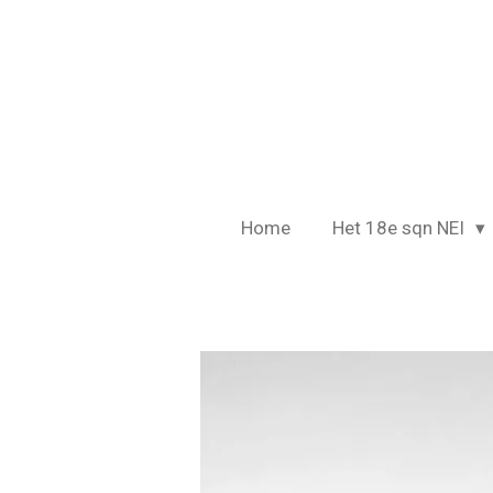
Ga
direct
naar
de
hoofdinhoud
Home
Het 18e sqn NEI