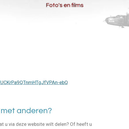
Foto's en films
el/UCKrPa9QTnmHTgJfVPAn-ebQ
n met anderen?
at u via deze website wilt delen? Of heeft u