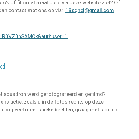
to's of filmmateriaal die u via deze website ziet? Of
 dan contact met ons op via:
18sqnei@gmail.com
?v=R0VZ0nSAMCk&authuser=1
ld
 het squadron werd gefotografeerd en gefilmd?
ns actie, zoals u in de foto's rechts op deze
en nog veel meer unieke beelden, graag met u delen.