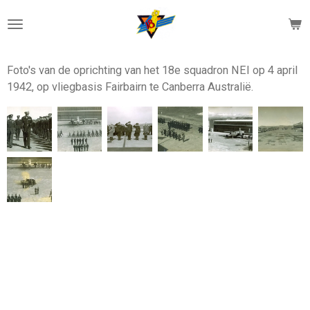
Ga
direct
naar
de
Foto's van de oprichting van het 18e squadron NEI op 4 april
hoofdinhoud
1942, op vliegbasis Fairbairn te Canberra Australië.