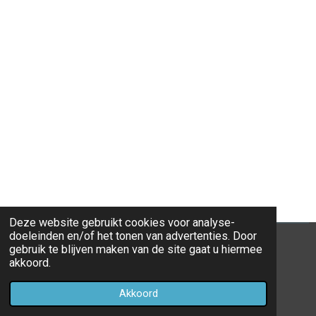
Deze website gebruikt cookies voor analyse-
doeleinden en/of het tonen van advertenties. Door
gebruik te blijven maken van de site gaat u hiermee
F
akkoord.
a
© 2017 - 2026 Kinderen van het 18e sqn
c
Akkoord
e
b