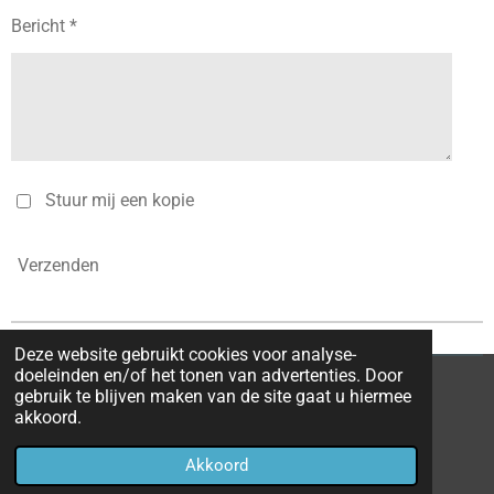
Bericht *
Stuur mij een kopie
Verzenden
Deze website gebruikt cookies voor analyse-
doeleinden en/of het tonen van advertenties. Door
gebruik te blijven maken van de site gaat u hiermee
F
akkoord.
a
© 2017 - 2026 Kinderen van het 18e sqn
c
Akkoord
e